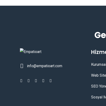
Ge
Hizme
Kurumsal
info@empatioart.com
Web Site
SEO Yöne
Sosyal M