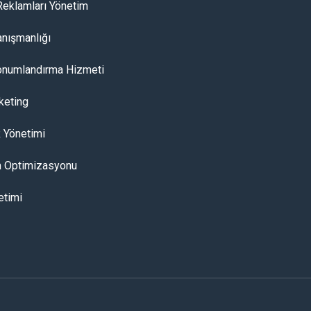
 Reklamları Yönetim
nışmanlığı
onumlandırma Hizmeti
keting
R Yönetimi
 Optimizasyonu
etimi