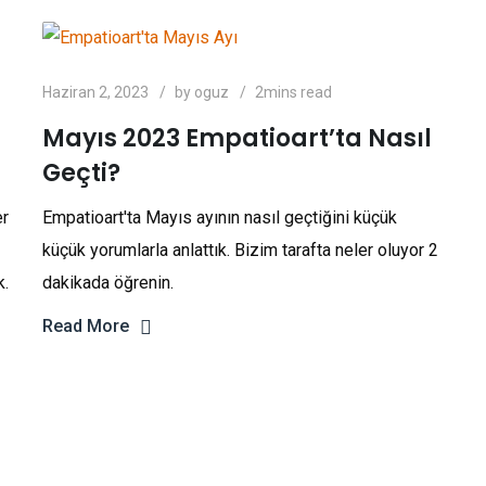
Haziran 2, 2023
by
oguz
2mins read
Mayıs 2023 Empatioart’ta Nasıl
Geçti?
er
Empatioart'ta Mayıs ayının nasıl geçtiğini küçük
küçük yorumlarla anlattık. Bizim tarafta neler oluyor 2
k.
dakikada öğrenin.
Read More