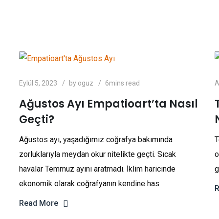
Eylül 5, 2023
by
oguz
6mins read
A
Ağustos Ayı Empatioart’ta Nasıl
Geçti?
Ağustos ayı, yaşadığımız coğrafya bakımında
T
zorluklarıyla meydan okur nitelikte geçti. Sıcak
o
havalar Temmuz ayını aratmadı. İklim haricinde
g
ekonomik olarak coğrafyanın kendine has
R
Read More