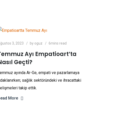
ğustos 3, 2023
by
oguz
6mins read
Temmuz Ayı Empatioart’ta
Nasıl Geçti?
emmuz ayında Ar-Ge, empati ve pazarlamaya
daklanırken; sağlık sektöründeki ve ihracattaki
elişmeleri takip ettik.
ead More