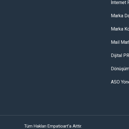
İnternet
Marka Da
Marka K
Mail Mar
Dijital P
Dönüşüm
ASO Yön
Tüm Hakları Empatioart'a Aittir.