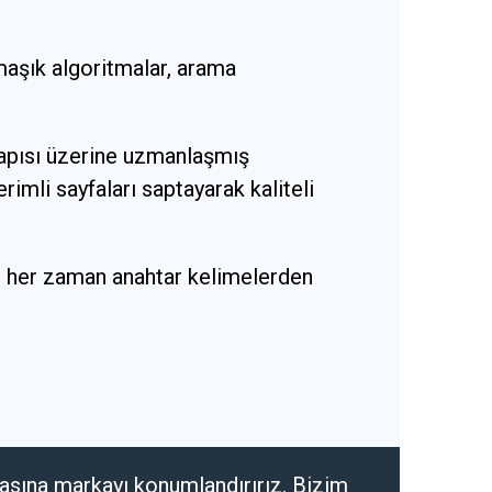
rmaşık algoritmalar, arama
yapısı üzerine uzmanlaşmış
mli sayfaları saptayarak kaliteli
zi her zaman anahtar kelimelerden
tasına markayı konumlandırırız. Bizim