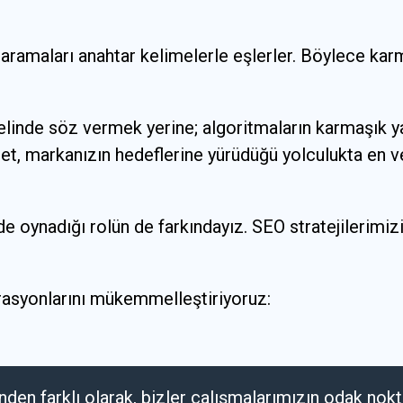
ı aramaları anahtar kelimelerle eşlerler. Böylece ka
elinde söz vermek yerine; algoritmaların karmaşık 
, markanızın hedeflerine yürüdüğü yolculukta en veri
de oynadığı rolün de farkındayız. SEO stratejilerimi
erasyonlarını mükemmelleştiriyoruz:
nden farklı olarak, bizler çalışmalarımızın odak nok