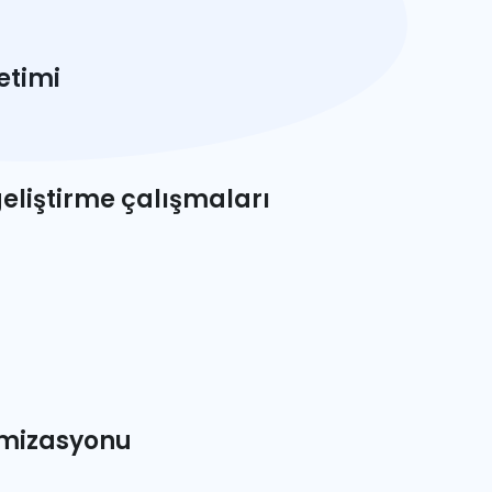
retimi
geliştirme çalışmaları
imizasyonu