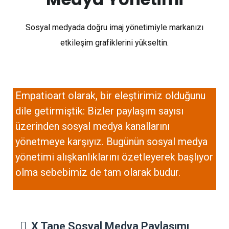
Sosyal medyada doğru imaj yönetimiyle markanızı
etkileşim grafiklerini yükseltin.
Empatioart olarak, bir eleştirimiz olduğunu
dile getirmiştik: Bizler paylaşım sayısı
üzerinden sosyal medya kanallarını
yönetmeye karşıyız. Bugünün sosyal medya
yönetimi alışkanlıklarını özetleyerek başlıyor
olma sebebimiz de tam olarak budur.
X Tane Sosyal Medya Paylaşımı