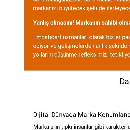
markanızı büyütecek şekilde ilerleyece
Yanlış olmasını! Markanın sahibi olm
Empatioart uzmanları olarak bizler paza
ediyor ve gelişmelerden anlık şekilde 
yollarını düşünme refleksimizi tetikliyo
Da
Dijital Dünyada Marka Konumlan
Markaların tıpkı insanlar gibi karakterl