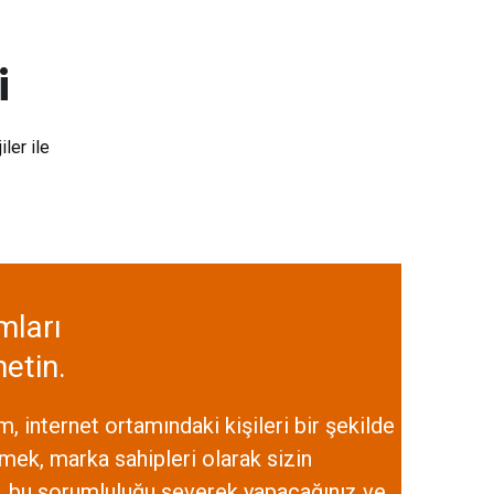
i
ler ile
mları
netin.
, internet ortamındaki kişileri bir şekilde
etmek, marka sahipleri olarak sizin
er, bu sorumluluğu severek yapacağınız ve