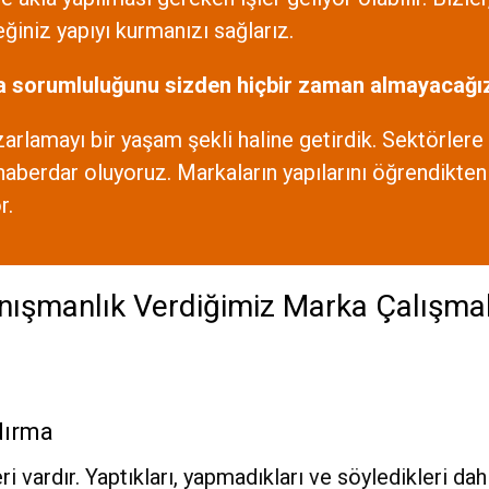
ğiniz yapıyı kurmanızı sağlarız.
a sorumluluğunu sizden hiçbir zaman almayacağız. 
rlamayı bir yaşam şekli haline getirdik. Sektörlere 
haberdar oluyoruz. Markaların yapılarını öğrendikt
r.
nışmanlık Verdiğimiz Marka Çalışmal
dırma
eri vardır. Yaptıkları, yapmadıkları ve söyledikleri d