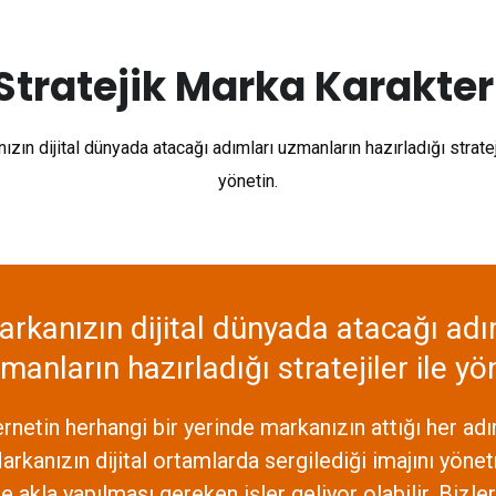
Stratejik Marka Karakter
ızın dijital dünyada atacağı adımları uzmanların hazırladığı strateji
yönetin.
rkanızın dijital dünyada atacağı adı
manların hazırladığı stratejiler ile yö
etin herhangi bir yerinde markanızın attığı her adım
 Markanızın dijital ortamlarda sergilediği imajını yön
akla yapılması gereken işler geliyor olabilir. Bizl